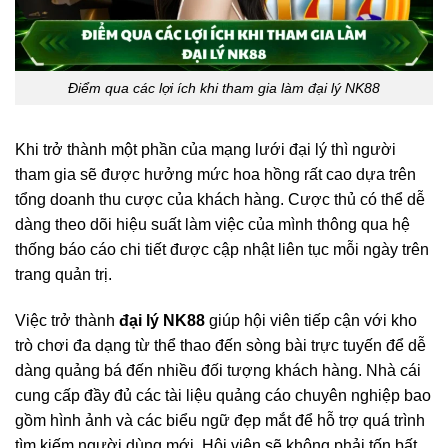
Điểm qua các lợi ích khi tham gia làm đại lý NK88
Khi trở thành một phần của mạng lưới đại lý thì người
tham gia sẽ được hưởng mức hoa hồng rất cao dựa trên
tổng doanh thu cược của khách hàng. Cược thủ có thể dễ
dàng theo dõi hiệu suất làm việc của mình thông qua hệ
thống báo cáo chi tiết được cập nhật liên tục mỗi ngày trên
trang quản trị.
Việc trở thành
đại lý NK88
giúp hội viên tiếp cận với kho
trò chơi đa dạng từ thể thao đến sòng bài trực tuyến để dễ
dàng quảng bá đến nhiều đối tượng khách hàng. Nhà cái
cung cấp đầy đủ các tài liệu quảng cáo chuyên nghiệp bao
gồm hình ảnh và các biểu ngữ đẹp mắt để hỗ trợ quá trình
tìm kiếm người dùng mới. Hội viên sẽ không phải tốn bất