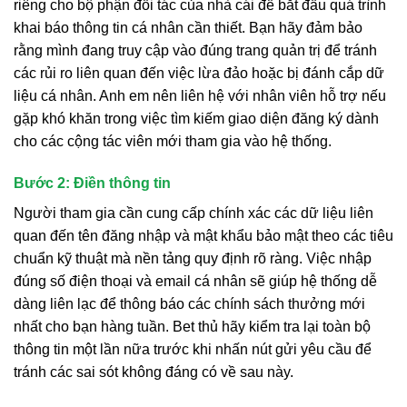
riêng cho bộ phận đối tác của nhà cái để bắt đầu quá trình
khai báo thông tin cá nhân cần thiết. Bạn hãy đảm bảo
rằng mình đang truy cập vào đúng trang quản trị để tránh
các rủi ro liên quan đến việc lừa đảo hoặc bị đánh cắp dữ
liệu cá nhân. Anh em nên liên hệ với nhân viên hỗ trợ nếu
gặp khó khăn trong việc tìm kiếm giao diện đăng ký dành
cho các cộng tác viên mới tham gia vào hệ thống.
Bước 2: Điền thông tin
Người tham gia cần cung cấp chính xác các dữ liệu liên
quan đến tên đăng nhập và mật khẩu bảo mật theo các tiêu
chuẩn kỹ thuật mà nền tảng quy định rõ ràng. Việc nhập
đúng số điện thoại và email cá nhân sẽ giúp hệ thống dễ
dàng liên lạc để thông báo các chính sách thưởng mới
nhất cho bạn hàng tuần. Bet thủ hãy kiểm tra lại toàn bộ
thông tin một lần nữa trước khi nhấn nút gửi yêu cầu để
tránh các sai sót không đáng có về sau này.