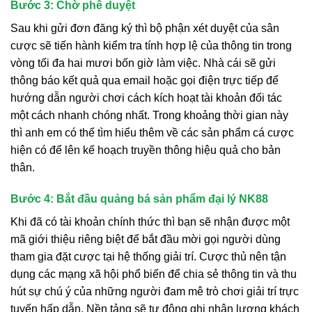
Bước 3: Chờ phê duyệt
Sau khi gửi đơn đăng ký thì bộ phận xét duyệt của sân
cược sẽ tiến hành kiểm tra tính hợp lệ của thông tin trong
vòng tối đa hai mươi bốn giờ làm việc. Nhà cái sẽ gửi
thông báo kết quả qua email hoặc gọi điện trực tiếp để
hướng dẫn người chơi cách kích hoạt tài khoản đối tác
một cách nhanh chóng nhất. Trong khoảng thời gian này
thì anh em có thể tìm hiểu thêm về các sản phẩm cá cược
hiện có để lên kế hoạch truyền thông hiệu quả cho bản
thân.
Bước 4: Bắt đầu quảng bá sản phẩm đại lý NK88
Khi đã có tài khoản chính thức thì bạn sẽ nhận được một
mã giới thiệu riêng biệt để bắt đầu mời gọi người dùng
tham gia đặt cược tại hệ thống giải trí. Cược thủ nên tận
dụng các mạng xã hội phổ biến để chia sẻ thông tin và thu
hút sự chú ý của những người đam mê trò chơi giải trí trực
tuyến hấp dẫn. Nền tảng sẽ tự động ghi nhận lượng khách