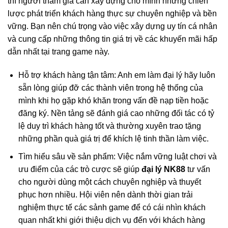
thì người tham gia cần xây dựng cho mình những chiến
lược phát triển khách hàng thực sự chuyên nghiệp và bền
vững. Bạn nên chú trọng vào việc xây dựng uy tín cá nhân
và cung cấp những thông tin giá trị về các khuyến mãi hấp
dẫn nhất tại trang game này.
Hỗ trợ khách hàng tận tâm: Anh em làm đại lý hãy luôn
sẵn lòng giúp đỡ các thành viên trong hệ thống của
mình khi họ gặp khó khăn trong vấn đề nạp tiền hoặc
đăng ký. Nền tảng sẽ đánh giá cao những đối tác có tỷ
lệ duy trì khách hàng tốt và thường xuyên trao tặng
những phần quà giá trị để khích lệ tinh thần làm việc.
Tìm hiểu sâu về sản phẩm: Việc nắm vững luật chơi và
ưu điểm của các trò cược sẽ giúp
đại lý NK88
tư vấn
cho người dùng một cách chuyên nghiệp và thuyết
phục hơn nhiều. Hội viên nên dành thời gian trải
nghiệm thực tế các sảnh game để có cái nhìn khách
quan nhất khi giới thiệu dịch vụ đến với khách hàng